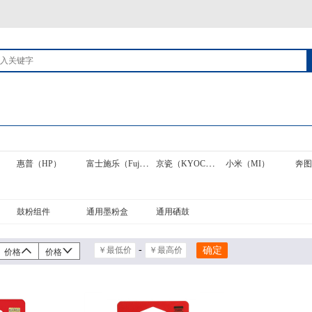
富士施乐（FujiXerox）
京瓷（KYOCERA）
）
惠普（HP）
小米（MI）
鼓粉组件
通用墨粉盒
通用硒鼓
-
价格
价格