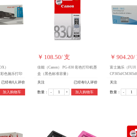
￥
108.50
/
支
￥
904.20
/
ROX）
佳能（Canon） PG-830 彩色打印机墨
富士施乐（FUJI 
 原装彩色施乐打印
盒（黑色标准容量）
CP305d/CM3
CT201636黑
机碳粉墨粉盒、墨盒
已经有
0
人评价
关注
已经有
0
人评价
关注
青色)
加入购物车
数量：
-
+
加入购物车
数量：
-