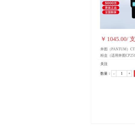
￥
1045.00
/
奔图（PANTUM）CTL-
粉盒（适用奔图CP251
CM7115DN） CTL-
关注
（约5000页）
数量：
-
+