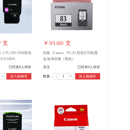
/
支
￥
93.60
/
支
CTL-350 350H彩色
佳能（Canon） PG-83 彩色打印机墨
2510DN、
盒/标准容量（黑色）
CTL-350HM红色粉盒
已经有
0
人评价
关注
已经有
0
人评价
+
加入购物车
数量：
-
+
加入购物车