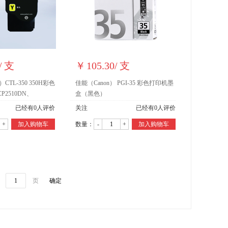
/
支
￥
105.30
/
支
CTL-350 350H彩色
佳能（Canon） PGI-35 彩色打印机墨
2510DN、
盒（黑色）
TL-350HY黄色粉盒
已经有
0
人评价
关注
已经有
0
人评价
+
加入购物车
数量：
-
+
加入购物车
第
页