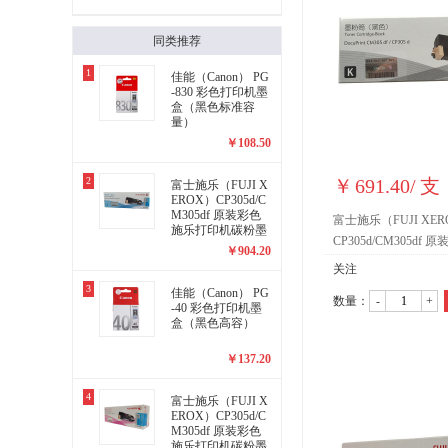
201636黑色
同类推荐
1
佳能（Canon） PG
-830 彩色打印机墨
盒（黑色标准容
量）
￥
108.50
2
￥
691.40
/
支
富士施乐（FUJI X
EROX）CP305d/C
M305df 原装彩色
富士施乐（FUJI XE
施乐打印机碳粉墨
CP305d/CM305df
粉盒、墨盒耗材(C
￥
904.20
T201637青色)
机碳粉墨粉盒、墨盒耗材
关注
色
3
佳能（Canon） PG
数量：
-
+
-40 彩色打印机墨
盒（黑色高容）
￥
137.20
4
富士施乐（FUJI X
EROX）CP305d/C
M305df 原装彩色
施乐打印机碳粉墨