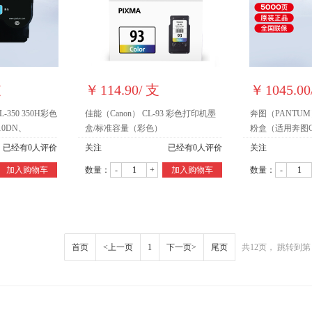
支
￥
114.90
/
支
￥
1045.00
350 350H彩色
佳能（Canon） CL-93 彩色打印机墨
奔图（PANTUM）
0DN、
盒/标准容量（彩色）
粉盒（适用奔图CP
350HC青色粉盒
CM7115DN） C
已经有
0
人评价
关注
已经有
0
人评价
关注
（约5000页）
加入购物车
数量：
-
+
加入购物车
数量：
-
首页
<上一页
1
下一页>
尾页
共12页， 跳转到