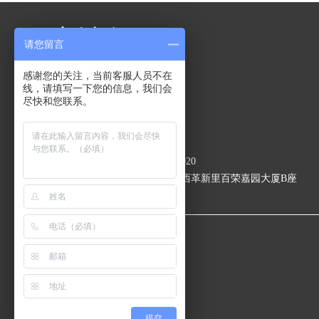
商城名
请您留言
感谢您的关注，当前客服人员不在
客服热线：
线，请填写一下您的信息，我们会
客服热线
尽快和您联系。
工作时间：
周一至周五 9:00-18:00
当前站点：北京
当前站点联系电话：18600862020
当前站点地址：北京市东城区西革新里百荣嘉园大厦B座
401-13
提交