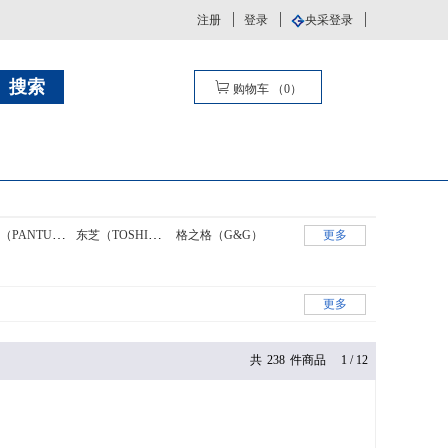
注册
登录
央采登录
购物车
（
0
）
奔图（PANTUM）
东芝（TOSHIBA）
格之格（G&G）
更多
更多
共
238
件商品
1
/
12