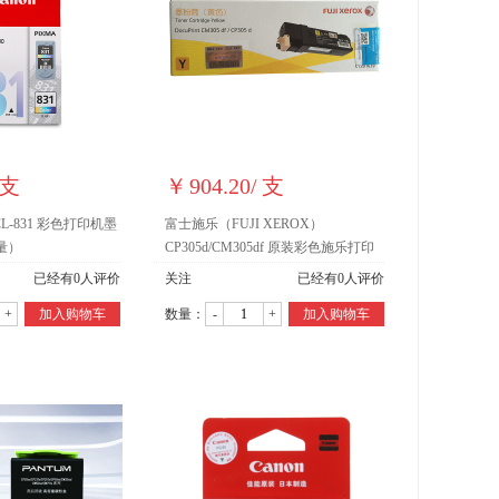
支
￥
904.20
/
支
CL-831 彩色打印机墨
富士施乐（FUJI XEROX）
量）
CP305d/CM305df 原装彩色施乐打印
机碳粉墨粉盒、墨盒耗材(CT201639
已经有
0
人评价
关注
已经有
0
人评价
黄色)
+
加入购物车
数量：
-
+
加入购物车