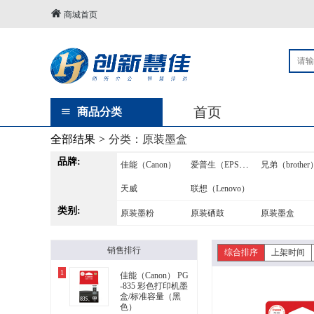
商城首页
首页
商品分类
全部结果
>
分类：
原装墨盒
品牌:
爱普生（EPSON）
佳能（Canon）
兄弟（brother
天威
联想（Lenovo）
类别:
原装墨粉
原装硒鼓
原装墨盒
销售排行
综合排序
上架时间
1
佳能（Canon） PG
-835 彩色打印机墨
盒/标准容量（黑
色）