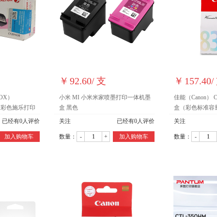
￥
92.60
/
支
￥
157.40
/
ROX）
小米 MI 小米米家喷墨打印一体机墨
佳能（Canon） 
 原装彩色施乐打印
盒 黑色
盒（彩色标准容
CT201638
已经有
0
人评价
关注
已经有
0
人评价
关注
加入购物车
数量：
-
+
加入购物车
数量：
-