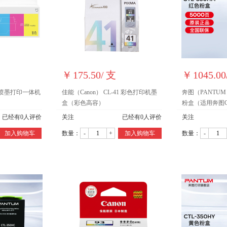
￥
175.50
/
支
￥
1045.00
喷墨打印一体机
佳能（Canon） CL-41 彩色打印机墨
奔图（PANTUM）
盒（彩色高容）
粉盒（适用奔图CP
CM7115DN） 
已经有
0
人评价
关注
已经有
0
人评价
关注
（约5000页）
加入购物车
数量：
-
+
加入购物车
数量：
-