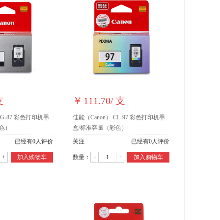
支
￥
111.70
/
支
PG-87 彩色打印机墨
佳能（Canon） CL-97 彩色打印机墨
色）
盒/标准容量（彩色）
已经有
0
人评价
关注
已经有
0
人评价
+
加入购物车
数量：
-
+
加入购物车