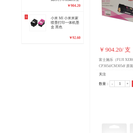
粉盒、墨盒耗材(C
￥
904.20
T201638红色)
5
小米 MI 小米米家
喷墨打印一体机墨
盒 黑色
￥
92.60
￥
904.20
/
支
富士施乐（FUJI XE
CP305d/CM305df
机碳粉墨粉盒、墨盒耗材(
关注
红色)
数量：
-
+