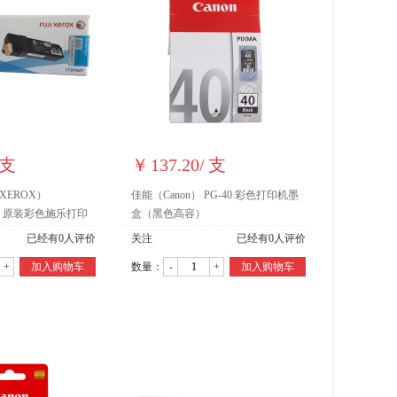
支
￥
137.20
/
支
XEROX）
佳能（Canon） PG-40 彩色打印机墨
05df 原装彩色施乐打印
盒（黑色高容）
耗材(CT201637
已经有
0
人评价
关注
已经有
0
人评价
+
加入购物车
数量：
-
+
加入购物车