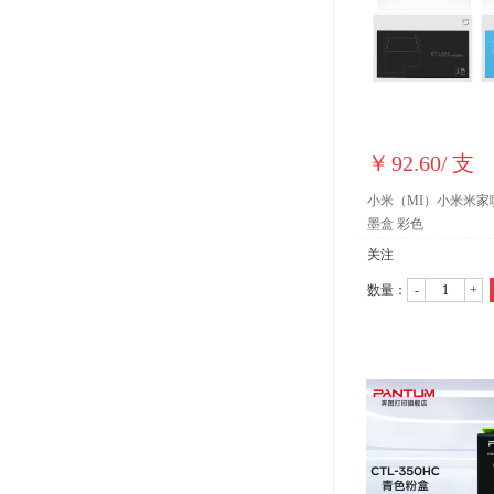
￥
92.60
/
支
小米（MI）小米米家
墨盒 彩色
关注
数量：
-
+