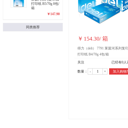
打印纸 B5/70g 8包/
箱
￥
147.90
同类推荐
￥
154.30
/
箱
得力（deli） 7791 莱茵河系列复
打印纸 B4/70g 4包/箱
关注
已经有
0
人
数量：
-
+
加入购物