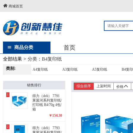
商城首页
首页
商品分类
全部结果
>
分类：
B4复印纸
类别:
A4复印纸
A3复印纸
A5复印纸
B4复
销售排行
综合排序
上架时间
价格
1
得力（deli） 7791
莱茵河系列复印纸/
打印纸 B4/70g 4包/
箱
￥
154.30
2
得力（deli） 7793
莱茵河系列复印纸/