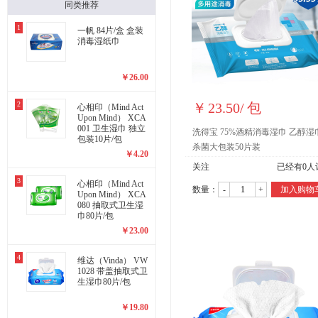
同类推荐
1
一帆 84片/盒 盒装
消毒湿纸巾
￥
26.00
2
￥
23.50
/
包
心相印（Mind Act
Upon Mind） XCA
001 卫生湿巾 独立
洗得宝 75%酒精消毒湿巾 乙醇湿
包装10片/包
杀菌大包装50片装
￥
4.20
关注
已经有
0
人
3
心相印（Mind Act
数量：
-
+
加入购物
Upon Mind） XCA
080 抽取式卫生湿
巾80片/包
￥
23.00
4
维达（Vinda） VW
1028 带盖抽取式卫
生湿巾80片/包
￥
19.80