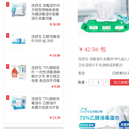
2
洗得宝 消毒湿巾60
片医院用物体表面
马桶消毒湿巾除菌
湿巾杀菌消毒
￥
36.90
3
洗得宝 乙醇消毒湿
巾20片/盒 20片
￥
42.50
/
包
￥
19.90
洗得宝 消毒湿巾杀菌99.99%成人
卫生湿纸巾不含酒精温和配方
4
洗得宝 75%酒精湿
巾 一次性消毒酒精
关注
已经有
0
人
棉片大号 单片独立
包装 免洗洗手消毒
数量：
-
+
加入购物
液湿巾
￥
9.90
5
洗得宝 75%酒精消
毒湿巾 乙醇湿巾
杀菌大包装50片装
￥
23.50