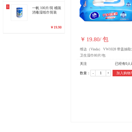
5
一帆 100片/筒 桶装
消毒湿纸巾筒装
￥
19.90
￥
19.80
/
包
维达（Vinda） VW1028 带盖抽
卫生湿巾80片/包
关注
已经有
0
人
数量：
-
+
加入购物