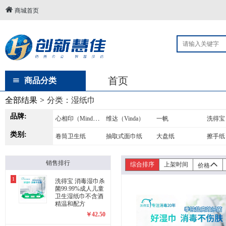
商城首页
首页
商品分类
全部结果
>
分类：
湿纸巾
品牌:
心相印（MindActUponMind）
维达（Vinda）
一帆
洗得宝
类别:
卷筒卫生纸
抽取式面巾纸
大盘纸
擦手纸
销售排行
综合排序
上架时间
价格
1
洗得宝 消毒湿巾杀
菌99.99%成人儿童
卫生湿纸巾不含酒
精温和配方
￥
42.50