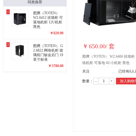
同类推荐
1
图腾（TOTEN）
W2.6412 挂墙柜 可
落地机柜 12U机柜
黑色
￥
820.00
2
￥
650.00
/
套
图腾（TOTEN） G
2.6822 网络机柜 玻
璃前门钣金后门 19
图腾（TOTEN） W2.6406 挂墙柜
英寸标准
络机柜 可落地 6U小机柜 黑色
￥
3780.00
关注
已经有
0
人
数量：
-
+
加入购物