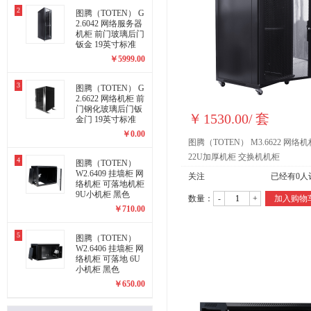
2
图腾（TOTEN） G
2.6042 网络服务器
机柜 前门玻璃后门
钣金 19英寸标准
￥
5999.00
3
图腾（TOTEN） G
2.6622 网络机柜 前
门钢化玻璃后门钣
￥
1530.00
/
套
金门 19英寸标准
￥
0.00
图腾（TOTEN） M3.6622 网络机
22U加厚机柜 交换机机柜
4
图腾（TOTEN）
W2.6409 挂墙柜 网
关注
已经有
0
人
络机柜 可落地机柜
9U小机柜 黑色
数量：
-
+
加入购物
￥
710.00
5
图腾（TOTEN）
W2.6406 挂墙柜 网
络机柜 可落地 6U
小机柜 黑色
￥
650.00