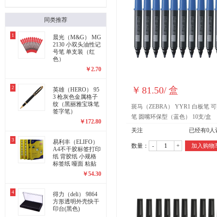
同类推荐
1
晨光（M&G） MG
2130 小双头油性记
号笔 单支装（红
色）
￥
2.70
2
￥
81.50
/
盒
英雄（HERO） 95
3 枪灰色金属格子
纹（黑丽雅宝珠笔
斑马（ZEBRA） YYR1 白板笔 
签字笔）
笔 圆嘴环保型（蓝色） 10支/盒
￥
172.80
关注
已经有
0
人
3
易利丰（ELIFO）
数量：
-
+
加入购物
A4不干胶标签打印
纸 背胶纸 小规格
标签纸 哑面 粘贴
纸 黏贴纸(2423)
￥
54.30
4
得力（deli） 9864
方形透明外壳快干
印台(黑色)