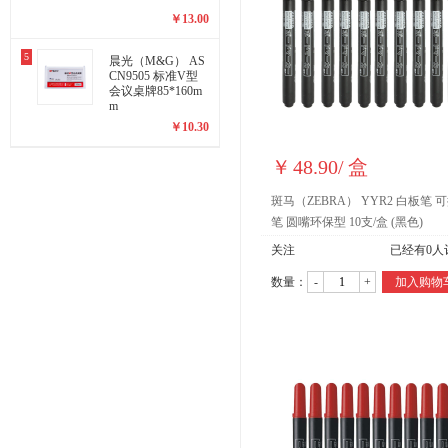
￥
13.00
5
晨光（M&G） AS
CN9505 标准V型
会议桌牌85*160m
m
￥
10.30
￥
48.90
/
盒
斑马（ZEBRA） YYR2 白板笔 
笔 圆嘴环保型 10支/盒 (黑色)
关注
已经有
0
人
数量：
-
+
加入购物