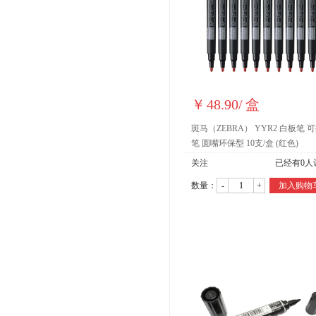
￥
48.90
/
盒
斑马（ZEBRA） YYR2 白板笔 
笔 圆嘴环保型 10支/盒 (红色)
关注
已经有
0
人
数量：
-
+
加入购物