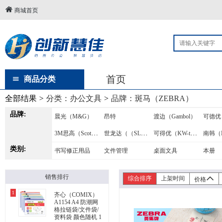
商城首页
首页
商品分类
全部结果
>
分类：
办公文具
>
品牌：
斑马（ZEBRA）
品牌:
晨光（M&G）
昂特
渡边（Gambol）
3M思高（Scotch）
世龙达（（SLDTEC））
可得优（KW-triO）
类别:
旗文（STD）
公牛（BULL）
美克司（MAX）
马可（M
书写修正用品
文件管理
桌面文具
本册
艺雅（LYRA）
FILAGIOTTO
GIOTTO
销售排行
综合排序
上架时间
价格
中华
品胜（PISEN）
FreeKnight
1
齐心（COMIX）
马培德（（Maped））
三工
雅佳
百乐（P
A1154 A4 防潮网
格拉链袋/文件袋/
资料袋 颜色随机 1
白云
3M（Post-it）
雅齐利
普乐士