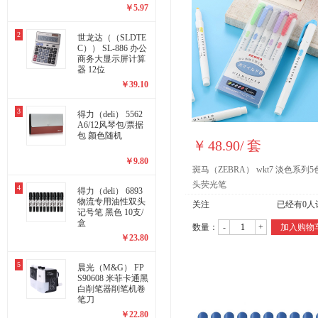
0个/包
￥
5.97
利百代（LIBERTY）
卓达（trodat）
尚美嘉
天工
2
世龙达（（SLDTE
喜通
德致
无印良品MUJI
富尼
C）） SL-886 办公
商务大显示屏计算
乐普升
美的（Midea）
信利（TRULY）
碧然德
器 12位
￥
39.10
辉柏嘉（Faber-Castell)
赛兄纳弟
博文（BoWen）
亚克力
3
爱普生（EPSON）
百利文（Bailiwen）
得力（deli） 5562
晶华（JH）
萨博
A6/12风琴包/票据
包 颜色随机
白金（PLATINUM）
真彩（TRUECOLOR）
龙诚海
点石（
￥
48.90
/
套
￥
9.80
二星蓝
欧力益
康百
法拉蒙
斑马（ZEBRA） wkt7 淡色系列
头荧光笔
富美高（FolderMate）
猫太子 (MAOTAIZI)
奇砚
4
得力（deli） 6893
物流专用油性双头
关注
已经有
0
人
华昶（HUACHANG）
钊盛
科朗鑫盛
九千年
记号笔 黑色 10支/
盒
数量：
-
+
加入购物
￥
23.80
5
晨光（M&G） FP
S90608 米菲卡通黑
白削笔器削笔机卷
笔刀
￥
22.80